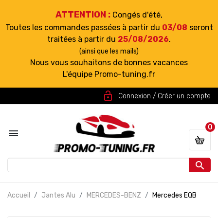
ATTENTION :
Congés d'été,
Toutes les commandes passées à partir du
03/08
seront
traitées à partir du
25/08/2026
.
(ainsi que les mails)
Nous vous souhaitons de bonnes vacances
L'équipe Promo-tuning.fr
lock_open
Connexion / Créer un compte
0


Accueil
Jantes Alu
MERCEDES-BENZ
Mercedes EQB