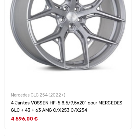
Mercedes GLC 254 (2022+)
4 Jantes VOSSEN HF-5 8,5/9,5x20" pour MERCEDES
GLC + 43 + 63 AMG C/X253 C/X254
Prix
4 596,00 €