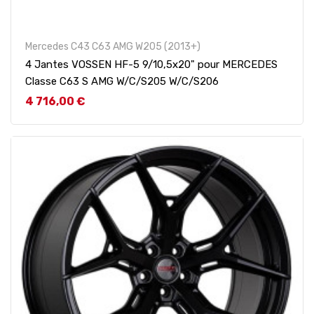
Mercedes C43 C63 AMG W205 (2013+)
4 Jantes VOSSEN HF-5 9/10,5x20" pour MERCEDES
Classe C63 S AMG W/C/S205 W/C/S206
Prix
4 716,00 €