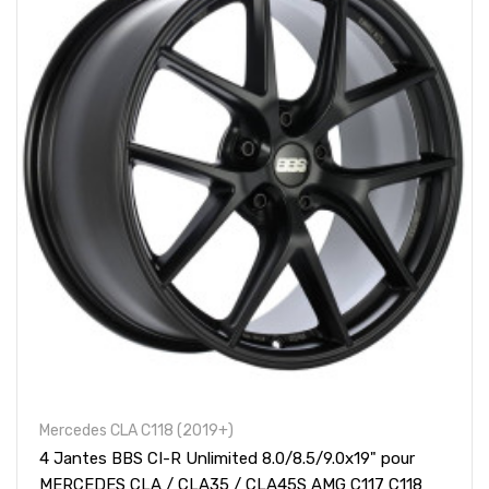
Mercedes CLA C118 (2019+)
4 Jantes BBS CI-R Unlimited 8.0/8.5/9.0x19" pour
MERCEDES CLA / CLA35 / CLA45S AMG C117 C118