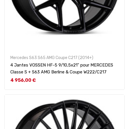
Mercedes S63 S65 AMG Coupe C217 (2014+)
4 Jantes VOSSEN HF-5 9/10,5x21" pour MERCEDES
Classe S + S63 AMG Berline & Coupe W222/C217
Prix
4 956,00 €