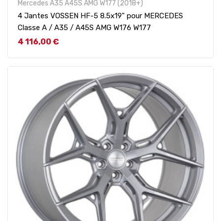
Mercedes A35 A45S AMG W177 (2018+)
4 Jantes VOSSEN HF-5 8.5x19" pour MERCEDES
Classe A / A35 / A45S AMG W176 W177
Prix
4 116,00 €