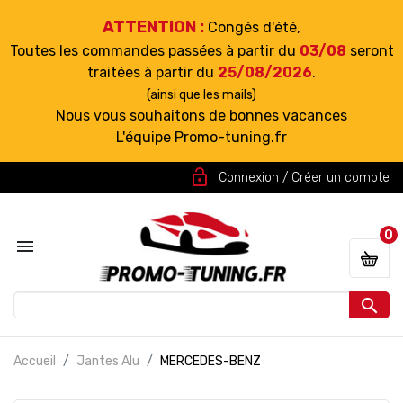
ATTENTION :
Congés d'été,
Toutes les commandes passées à partir du
03/08
seront
traitées à partir du
25/08/2026
.
(ainsi que les mails)
Nous vous souhaitons de bonnes vacances
L'équipe Promo-tuning.fr
lock_open
Connexion / Créer un compte
0


Accueil
Jantes Alu
MERCEDES-BENZ