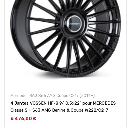
Mercedes S63 S65 AMG Coupe C217 (2014+)
4 Jantes VOSSEN HF-8 9/10,5x22" pour MERCEDES
Classe S + S63 AMG Berline & Coupe W222/C217
Prix
6 476,00 €