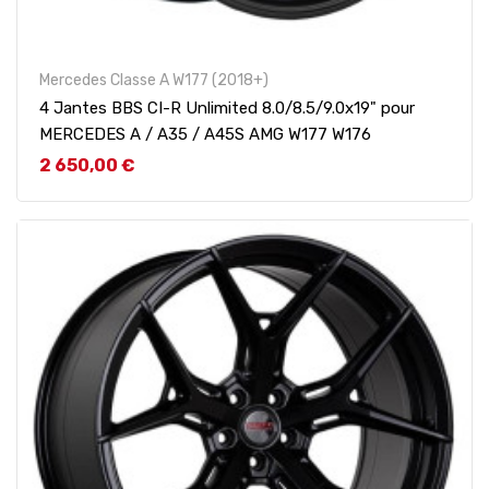
Mercedes Classe A W177 (2018+)
4 Jantes BBS CI-R Unlimited 8.0/8.5/9.0x19" pour
MERCEDES A / A35 / A45S AMG W177 W176
Prix
2 650,00 €