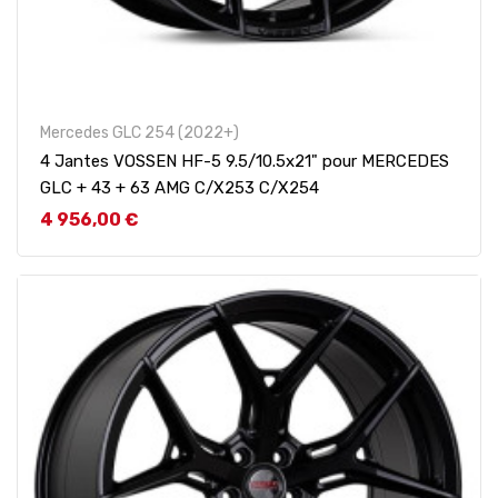
Mercedes GLC 254 (2022+)
4 Jantes VOSSEN HF-5 9.5/10.5x21" pour MERCEDES
GLC + 43 + 63 AMG C/X253 C/X254
Prix
4 956,00 €