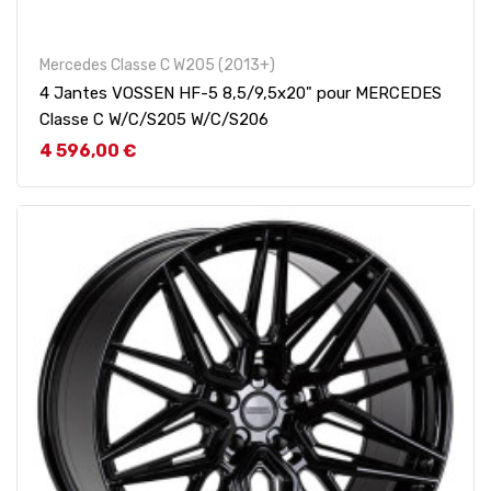
Mercedes Classe C W205 (2013+)
4 Jantes VOSSEN HF-5 8,5/9,5x20" pour MERCEDES
Classe C W/C/S205 W/C/S206
Prix
4 596,00 €