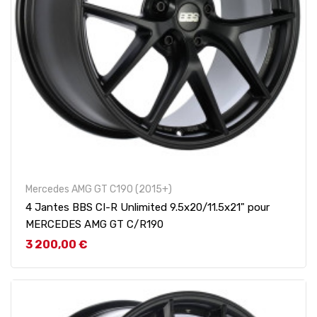
Mercedes AMG GT C190 (2015+)
4 Jantes BBS CI-R Unlimited 9.5x20/11.5x21" pour
MERCEDES AMG GT C/R190
Prix
3 200,00 €