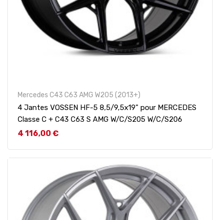
Mercedes C43 C63 AMG W205 (2013+)
4 Jantes VOSSEN HF-5 8,5/9,5x19" pour MERCEDES
Classe C + C43 C63 S AMG W/C/S205 W/C/S206
Prix
4 116,00 €