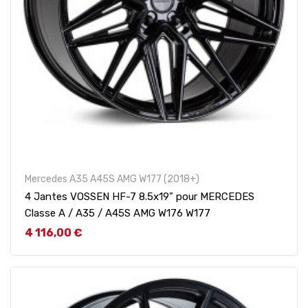
Mercedes A35 A45S AMG W177 (2018+)
4 Jantes VOSSEN HF-7 8.5x19" pour MERCEDES
Classe A / A35 / A45S AMG W176 W177
Prix
4 116,00 €