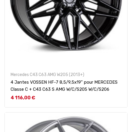
Mercedes C43 C63 AMG W205 (2013+)
4 Jantes VOSSEN HF-7 8,5/9,5x19" pour MERCEDES
Classe C + C43 C63 S AMG W/C/S205 W/C/S206
Prix
4 116,00 €