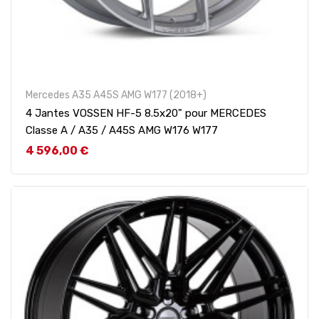
Mercedes A35 A45S AMG W177 (2018+)
4 Jantes VOSSEN HF-5 8.5x20" pour MERCEDES
Classe A / A35 / A45S AMG W176 W177
Prix
4 596,00 €