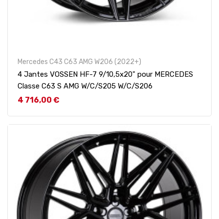
Mercedes C43 C63 AMG W206 (2022+)
4 Jantes VOSSEN HF-7 9/10,5x20" pour MERCEDES
Classe C63 S AMG W/C/S205 W/C/S206
Prix
4 716,00 €