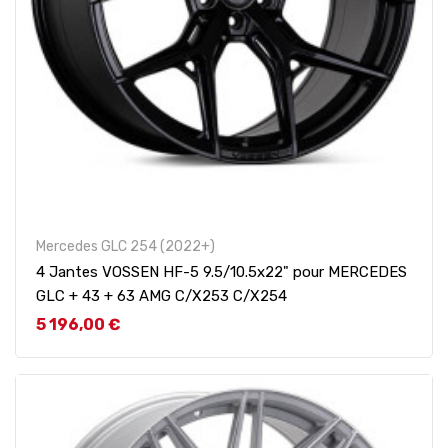
Mercedes GLC 254 (2022+)
4 Jantes VOSSEN HF-5 9.5/10.5x22" pour MERCEDES
GLC + 43 + 63 AMG C/X253 C/X254
Prix
5 196,00 €