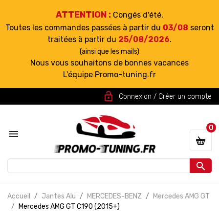
ATTENTION :
Congés d'été,
Toutes les commandes passées à partir du
03/08
seront
traitées à partir du
25/08/2026
.
(ainsi que les mails)
Nous vous souhaitons de bonnes vacances
L'équipe Promo-tuning.fr
lock_open
Connexion / Créer un compte
0


Accueil
Jantes Alu
MERCEDES-BENZ
Mercedes AMG GT
Mercedes AMG GT C190 (2015+)