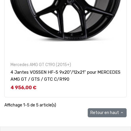
Mercedes AMG GT C190 (2015+)
4 Jantes VOSSEN HF-5 9x20"/12x21" pour MERCEDES
AMG GT / GTS / GTC C/R190
Prix
4 956,00 €
Affichage 1-5 de 5 article(s)
Retour en haut
