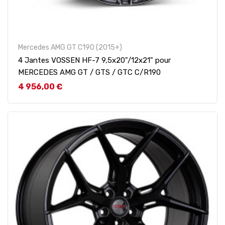
Mercedes AMG GT C190 (2015+)
4 Jantes VOSSEN HF-7 9,5x20"/12x21" pour
MERCEDES AMG GT / GTS / GTC C/R190
Prix
4 956,00 €