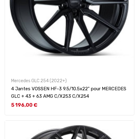
Mercedes GLC 254 (2022+)
4 Jantes VOSSEN HF-3 9.5/10.5x22" pour MERCEDES
GLC + 43 + 63 AMG C/X253 C/X254
Prix
5 196,00 €