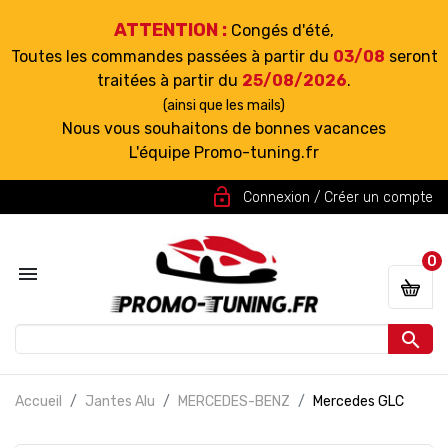
ATTENTION :
Congés d'été,
Toutes les commandes passées à partir du
03/08
seront
traitées à partir du
25/08/2026
.
(ainsi que les mails)
Nous vous souhaitons de bonnes vacances
L'équipe Promo-tuning.fr
lock_open
Connexion / Créer un compte
0


Accueil
Jantes Alu
MERCEDES-BENZ
Mercedes GLC