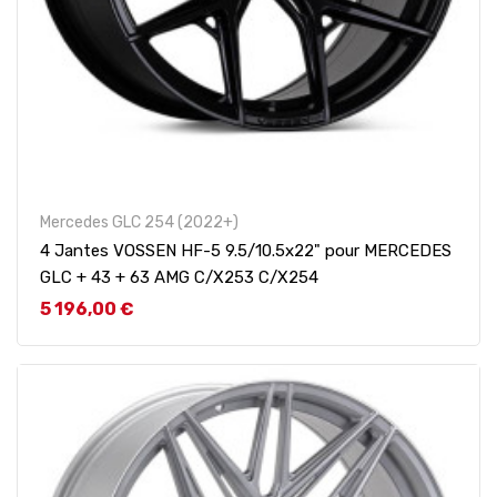
Mercedes GLC 254 (2022+)
4 Jantes VOSSEN HF-5 9.5/10.5x22" pour MERCEDES
GLC + 43 + 63 AMG C/X253 C/X254
Prix
5 196,00 €