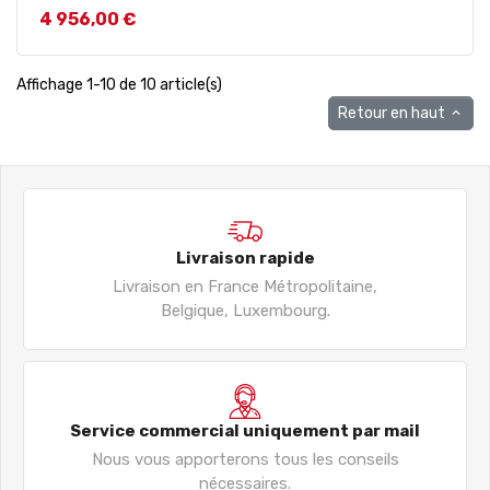
Prix
4 956,00 €
Affichage 1-10 de 10 article(s)
Retour en haut

Livraison rapide
Livraison en France Métropolitaine,
Belgique, Luxembourg.
Service commercial uniquement par mail
Nous vous apporterons tous les conseils
nécessaires.