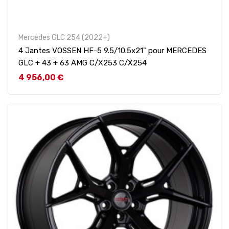
Mercedes GLC 254 (2022+)
4 Jantes VOSSEN HF-5 9.5/10.5x21" pour MERCEDES
GLC + 43 + 63 AMG C/X253 C/X254
Prix
4 956,00 €