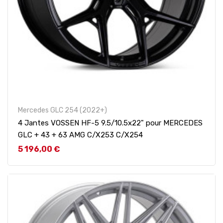
Mercedes GLC 254 (2022+)
4 Jantes VOSSEN HF-5 9.5/10.5x22" pour MERCEDES
GLC + 43 + 63 AMG C/X253 C/X254
Prix
5 196,00 €