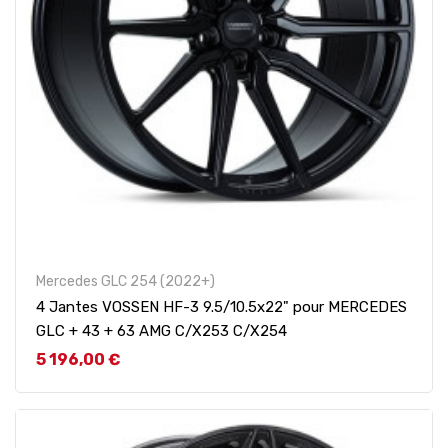
Mercedes GLC 254 (2022+)
4 Jantes VOSSEN HF-3 9.5/10.5x22" pour MERCEDES
GLC + 43 + 63 AMG C/X253 C/X254
Prix
5 196,00 €