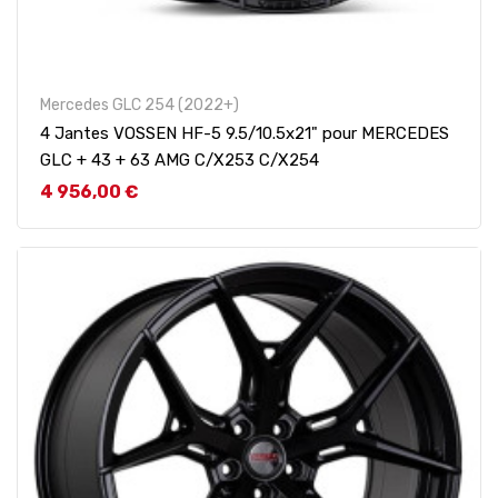
Mercedes GLC 254 (2022+)
4 Jantes VOSSEN HF-5 9.5/10.5x21" pour MERCEDES
GLC + 43 + 63 AMG C/X253 C/X254
Prix
4 956,00 €