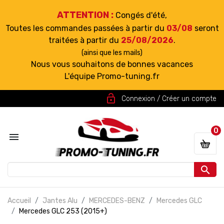
ATTENTION :
Congés d'été,
Toutes les commandes passées à partir du
03/08
seront
traitées à partir du
25/08/2026
.
(ainsi que les mails)
Nous vous souhaitons de bonnes vacances
L'équipe Promo-tuning.fr
lock_open
Connexion / Créer un compte
0


Accueil
Jantes Alu
MERCEDES-BENZ
Mercedes GLC
Mercedes GLC 253 (2015+)