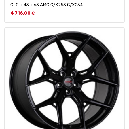
GLC + 43 + 63 AMG C/X253 C/X254
Prix
4 716,00 €