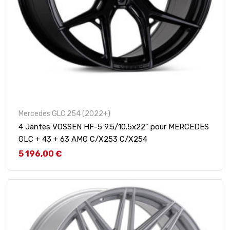
Mercedes GLC 254 (2022+)
4 Jantes VOSSEN HF-5 9.5/10.5x22" pour MERCEDES
GLC + 43 + 63 AMG C/X253 C/X254
Prix
5 196,00 €