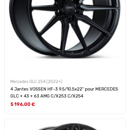
Mercedes GLC 254 (2022+)
4 Jantes VOSSEN HF-3 9.5/10.5x22" pour MERCEDES
GLC + 43 + 63 AMG C/X253 C/X254
Prix
5 196,00 €