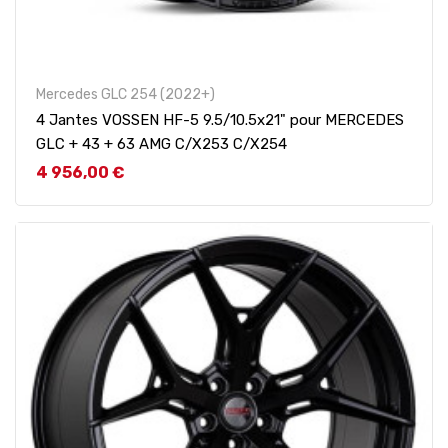
Mercedes GLC 254 (2022+)
4 Jantes VOSSEN HF-5 9.5/10.5x21" pour MERCEDES
GLC + 43 + 63 AMG C/X253 C/X254
Prix
4 956,00 €