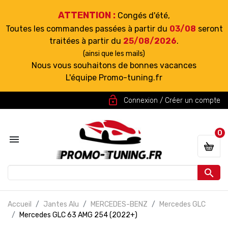
ATTENTION :
Congés d'été,
Toutes les commandes passées à partir du
03/08
seront
traitées à partir du
25/08/2026
.
(ainsi que les mails)
Nous vous souhaitons de bonnes vacances
L'équipe Promo-tuning.fr
lock_open
Connexion / Créer un compte
0


Accueil
Jantes Alu
MERCEDES-BENZ
Mercedes GLC
Mercedes GLC 63 AMG 254 (2022+)