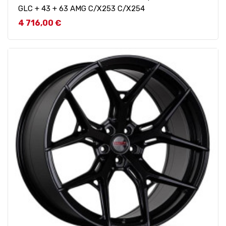
GLC + 43 + 63 AMG C/X253 C/X254
Prix
4 716,00 €