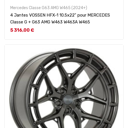
Mercedes Classe G63 AMG W465 (2024+)
4 Jantes VOSSEN HFX-1 10.5x22" pour MERCEDES
Classe G + G63 AMG W463 W463A W465
Prix
5 316,00 €