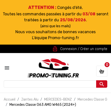
ATTENTION :
Congés d'été,
Toutes les commandes passées à partir du
03/08
seront
traitées à partir du
25/08/2026
.
(ainsi que les mails)
Nous vous souhaitons de bonnes vacances
L'équipe Promo-tuning.fr
lock_open
Connexion / Créer un compte
0


Accueil
Jantes Alu
MERCEDES-BENZ
Mercedes Classe G
Mercedes Classe G63 AMG W465 (2024+)