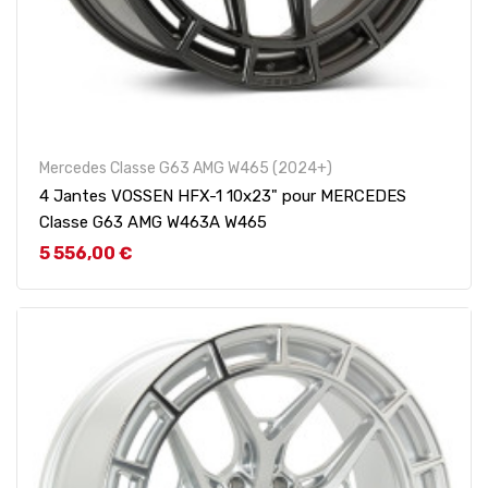
Mercedes Classe G63 AMG W465 (2024+)
4 Jantes VOSSEN HFX-1 10x23" pour MERCEDES
Classe G63 AMG W463A W465
Prix
5 556,00 €