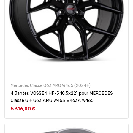
Mercedes Classe G63 AMG W465 (2024+)
4 Jantes VOSSEN HF-5 10.5x22" pour MERCEDES
Classe G + G63 AMG W463 W463A W465
Prix
5 316,00 €