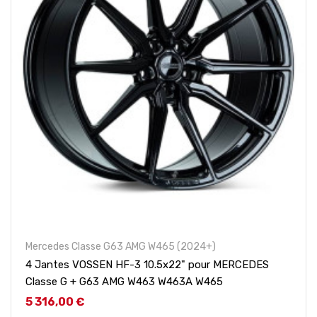
Mercedes Classe G63 AMG W465 (2024+)
4 Jantes VOSSEN HF-3 10.5x22" pour MERCEDES
Classe G + G63 AMG W463 W463A W465
Prix
5 316,00 €