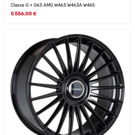
Classe G + G63 AMG W463 W463A W465
Prix
5 556,00 €