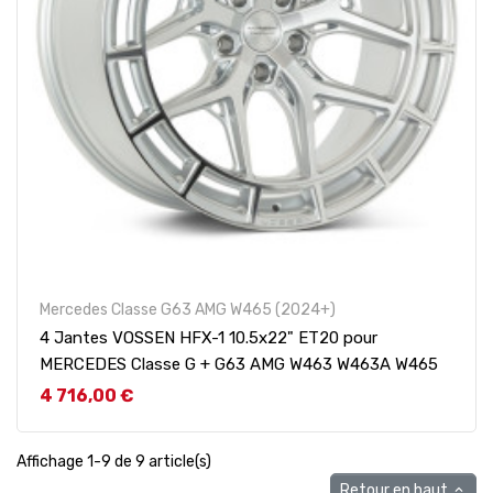
Mercedes Classe G63 AMG W465 (2024+)
4 Jantes VOSSEN HFX-1 10.5x22" ET20 pour
MERCEDES Classe G + G63 AMG W463 W463A W465
Prix
4 716,00 €
Affichage 1-9 de 9 article(s)
Retour en haut
