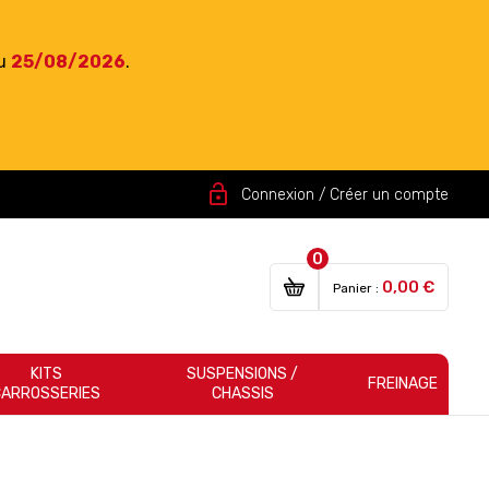
du
25/08/2026
.
lock_open
Connexion / Créer un compte
0
0,00 €
Panier :
KITS
SUSPENSIONS /
FREINAGE
CARROSSERIES
CHASSIS