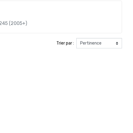
W245 (2005+)
Trier par :