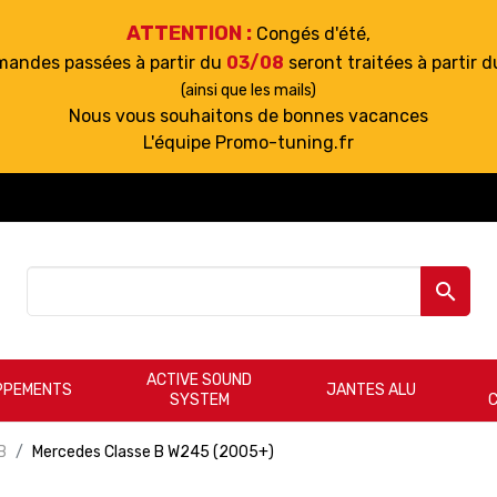
ATTENTION :
Congés d'été,
mandes passées à partir du
03/08
seront traitées à partir 
(ainsi que les mails)
Nous vous souhaitons de bonnes vacances
L'équipe Promo-tuning.fr

ACTIVE SOUND
PPEMENTS
JANTES ALU
SYSTEM
B
Mercedes Classe B W245 (2005+)