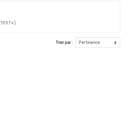
(1997+)
Trier par :