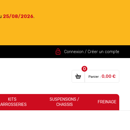
du
25/08/2026
.
lock_open
Connexion / Créer un compte
0
0,00 €
Panier :
KITS
SUSPENSIONS /
FREINAGE
CARROSSERIES
CHASSIS