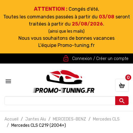
ATTENTION :
Congés d'été,
Toutes les commandes passées à partir du
03/08
seront
traitées à partir du
25/08/2026
.
(ainsi que les mails)
Nous vous souhaitons de bonnes vacances
L'équipe Promo-tuning.fr
lock_open
Connexion / Créer un compte
0


Accueil
Jantes Alu
MERCEDES-BENZ
Mercedes CLS
Mercedes CLS C219 (2004+)