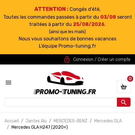
ATTENTION :
Congés d'été,
Toutes les commandes passées à partir du
03/08
seront
traitées à partir du
25/08/2026
.
(ainsi que les mails)
Nous vous souhaitons de bonnes vacances
L'équipe Promo-tuning.fr
lock_open
Connexion / Créer un compte
0


Accueil
Jantes Alu
MERCEDES-BENZ
Mercedes GLA
Mercedes GLA H247 (2020+)