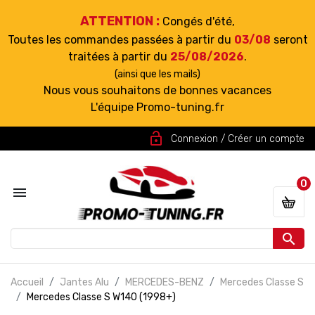
ATTENTION :
Congés d'été,
Toutes les commandes passées à partir du
03/08
seront
traitées à partir du
25/08/2026
.
(ainsi que les mails)
Nous vous souhaitons de bonnes vacances
L'équipe Promo-tuning.fr
lock_open
Connexion / Créer un compte
0


Accueil
Jantes Alu
MERCEDES-BENZ
Mercedes Classe S
Mercedes Classe S W140 (1998+)