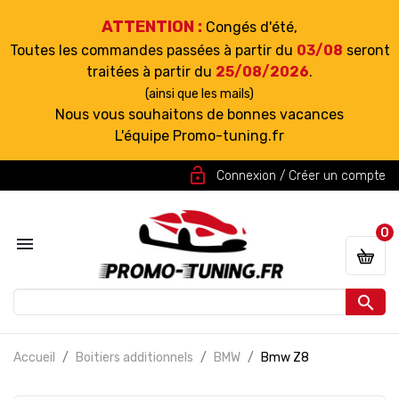
ATTENTION :
Congés d'été,
Toutes les commandes passées à partir du
03/08
seront
traitées à partir du
25/08/2026
.
(ainsi que les mails)
Nous vous souhaitons de bonnes vacances
L'équipe Promo-tuning.fr
lock_open
Connexion / Créer un compte
0


Accueil
Boitiers additionnels
BMW
Bmw Z8