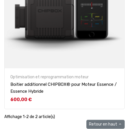
Optimisation et reprogrammation moteur
Boitier additionnel CHIPBOX® pour Moteur Essence /
Essence Hybride
Prix
600,00 €
Affichage 1-2 de 2 article(s)
Retour en haut
