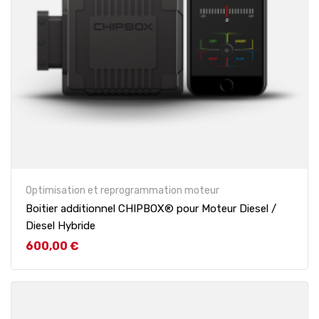
Optimisation et reprogrammation moteur
Boitier additionnel CHIPBOX® pour Moteur Diesel /
Diesel Hybride
Prix
600,00 €