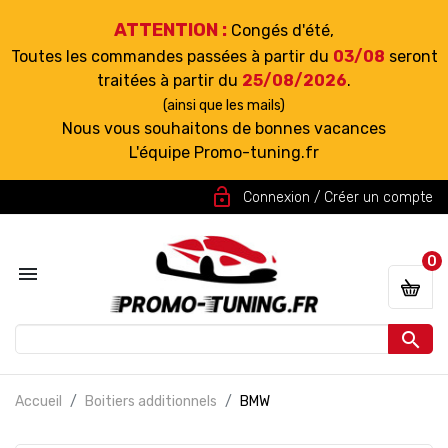
ATTENTION :
Congés d'été,
Toutes les commandes passées à partir du
03/08
seront
traitées à partir du
25/08/2026
.
(ainsi que les mails)
Nous vous souhaitons de bonnes vacances
L'équipe Promo-tuning.fr
lock_open
Connexion / Créer un compte
0


Accueil
Boitiers additionnels
BMW