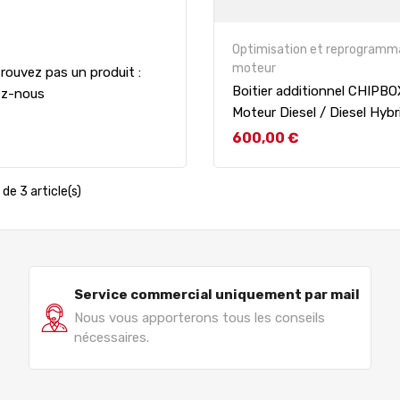
Optimisation et reprogramm
moteur
rouvez pas un produit :
Boitier additionnel CHIPB
ez-nous
Moteur Diesel / Diesel Hybr
Prix
600,00 €
de 3 article(s)
Service commercial uniquement par mail
Nous vous apporterons tous les conseils
nécessaires.