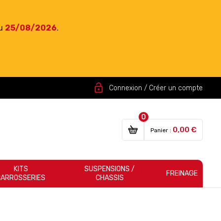
du
25/08/2026
.
lock_open
Connexion / Créer un compte
0
0,00 €
Panier :
KITS
SUSPENSIONS /
FREINAGE
CARROSSERIES
CHASSIS