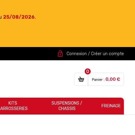
du
25/08/2026
.
lock_open
Connexion / Créer un compte
0
0,00 €
Panier :
KITS
SUSPENSIONS /
FREINAGE
CARROSSERIES
CHASSIS