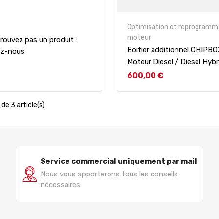
Optimisation et reprogramm
moteur
rouvez pas un produit :
Boitier additionnel CHIPB
ez-nous
Moteur Diesel / Diesel Hybr
Prix
600,00 €
de 3 article(s)
Service commercial uniquement par mail
Nous vous apporterons tous les conseils
nécessaires.