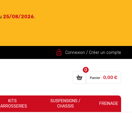
du
25/08/2026
.
lock_open
Connexion / Créer un compte
0
0,00 €
Panier :
KITS
SUSPENSIONS /
FREINAGE
CARROSSERIES
CHASSIS