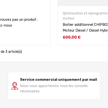
Optimisation et reprogramm
moteur
rouvez pas un produit :
Boitier additionnel CHIPB
ez-nous
Moteur Diesel / Diesel Hybr
Prix
600,00 €
de 3 article(s)
Service commercial uniquement par mail
Nous vous apporterons tous les conseils
nécessaires.