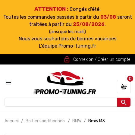
ATTENTION :
Congés d'été,
Toutes les commandes passées à partir du
03/08
seront
traitées à partir du
25/08/2026
.
(ainsi que les mails)
Nous vous souhaitons de bonnes vacances
L'équipe Promo-tuning.fr
lock_open
Connexion / Créer un compte
0


Accueil
Boitiers additionnels
BMW
Bmw M3