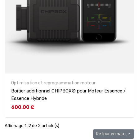
Optimisation et reprogrammation moteur
Boitier additionnel CHIPBOX® pour Moteur Essence /
Essence Hybride
Prix
600,00 €
Affichage 1-2 de 2 article(s)
Retour en haut
