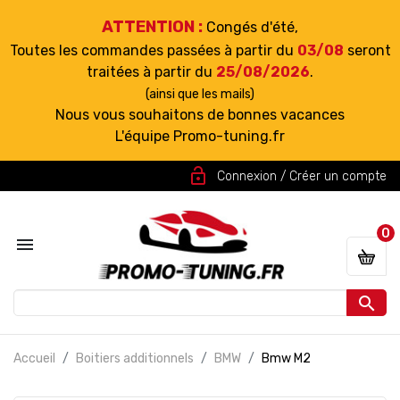
ATTENTION :
Congés d'été,
Toutes les commandes passées à partir du
03/08
seront
traitées à partir du
25/08/2026
.
(ainsi que les mails)
Nous vous souhaitons de bonnes vacances
L'équipe Promo-tuning.fr
lock_open
Connexion / Créer un compte
0


Accueil
Boitiers additionnels
BMW
Bmw M2