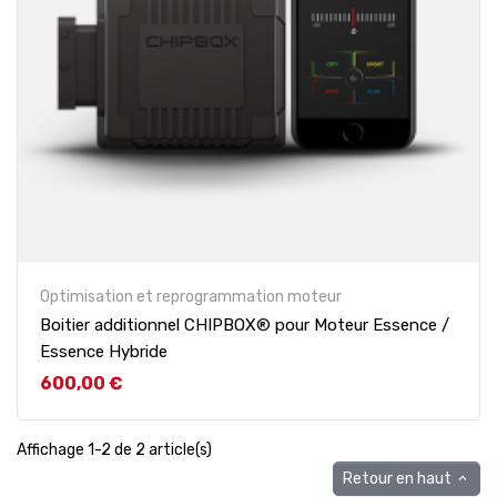
Optimisation et reprogrammation moteur
Boitier additionnel CHIPBOX® pour Moteur Essence /
Essence Hybride
Prix
600,00 €
Affichage 1-2 de 2 article(s)
Retour en haut
