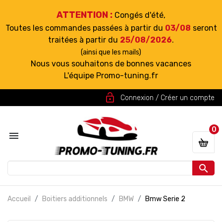
ATTENTION :
Congés d'été,
Toutes les commandes passées à partir du
03/08
seront
traitées à partir du
25/08/2026
.
(ainsi que les mails)
Nous vous souhaitons de bonnes vacances
L'équipe Promo-tuning.fr
lock_open
Connexion / Créer un compte
0


Accueil
Boitiers additionnels
BMW
Bmw Serie 2