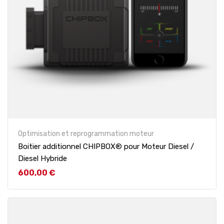
Optimisation et reprogrammation moteur
Boitier additionnel CHIPBOX® pour Moteur Diesel /
Diesel Hybride
Prix
600,00 €