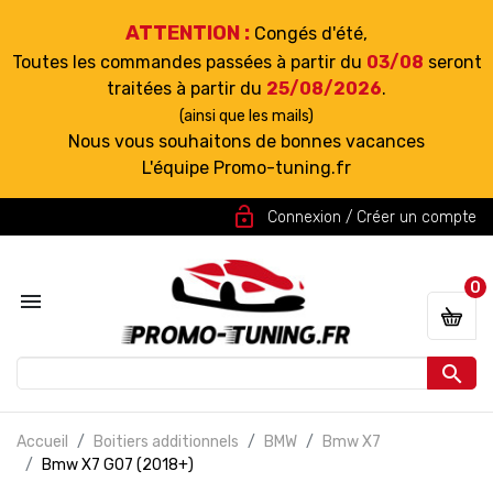
ATTENTION :
Congés d'été,
Toutes les commandes passées à partir du
03/08
seront
traitées à partir du
25/08/2026
.
(ainsi que les mails)
Nous vous souhaitons de bonnes vacances
L'équipe Promo-tuning.fr
lock_open
Connexion / Créer un compte
0


Accueil
Boitiers additionnels
BMW
Bmw X7
Bmw X7 G07 (2018+)