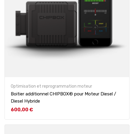
Optimisation et reprogrammation moteur
Boitier additionnel CHIPBOX® pour Moteur Diesel /
Diesel Hybride
Prix
600,00 €