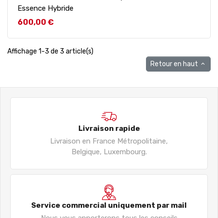
Essence Hybride
Prix
600,00 €
Affichage 1-3 de 3 article(s)
Retour en haut

Livraison rapide
Livraison en France Métropolitaine,
Belgique, Luxembourg.
Service commercial uniquement par mail
Nous vous apporterons tous les conseils