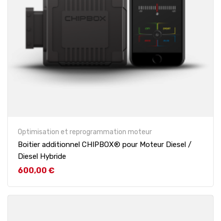
Optimisation et reprogrammation moteur
Boitier additionnel CHIPBOX® pour Moteur Diesel /
Diesel Hybride
Prix
600,00 €