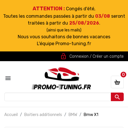
ATTENTION :
Congés d'été,
Toutes les commandes passées à partir du
03/08
seront
traitées à partir du
25/08/2026
.
(ainsi que les mails)
Nous vous souhaitons de bonnes vacances
L'équipe Promo-tuning.fr
lock_open
Connexion / Créer un compte
0


Accueil
Boitiers additionnels
BMW
Bmw X1