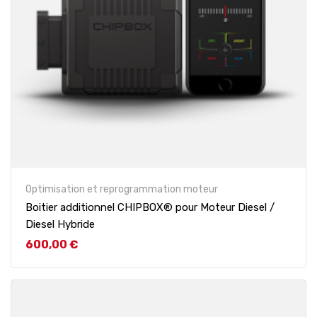
Optimisation et reprogrammation moteur
Boitier additionnel CHIPBOX® pour Moteur Diesel /
Diesel Hybride
Prix
600,00 €