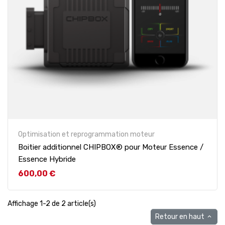
Optimisation et reprogrammation moteur
Boitier additionnel CHIPBOX® pour Moteur Essence /
Essence Hybride
Prix
600,00 €
Affichage 1-2 de 2 article(s)
Retour en haut
