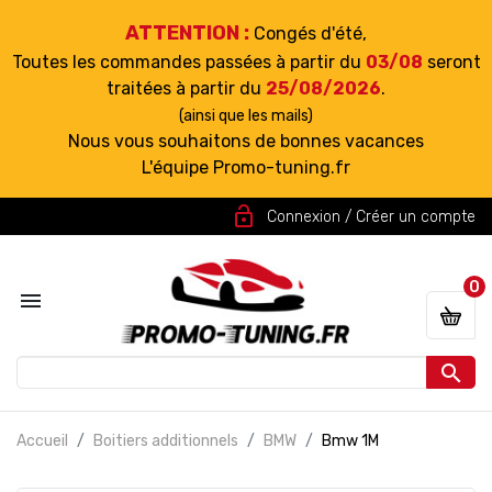
ATTENTION :
Congés d'été,
Toutes les commandes passées à partir du
03/08
seront
traitées à partir du
25/08/2026
.
(ainsi que les mails)
Nous vous souhaitons de bonnes vacances
L'équipe Promo-tuning.fr
lock_open
Connexion / Créer un compte
0


Accueil
Boitiers additionnels
BMW
Bmw 1M