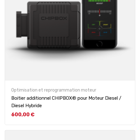
Optimisation et reprogrammation moteur
Boitier additionnel CHIPBOX® pour Moteur Diesel /
Diesel Hybride
Prix
600,00 €