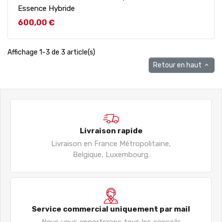
Essence Hybride
Prix
600,00 €
Affichage 1-3 de 3 article(s)
Retour en haut

Livraison rapide
Livraison en France Métropolitaine,
Belgique, Luxembourg.
Service commercial uniquement par mail
Nous vous apporterons tous les conseils