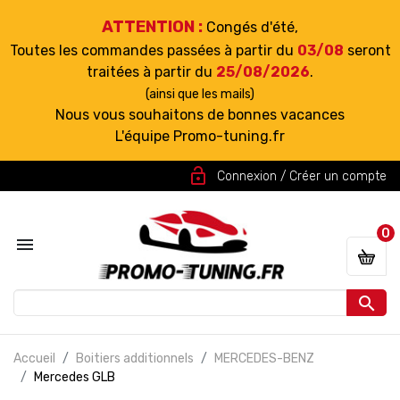
ATTENTION :
Congés d'été,
Toutes les commandes passées à partir du
03/08
seront
traitées à partir du
25/08/2026
.
(ainsi que les mails)
Nous vous souhaitons de bonnes vacances
L'équipe Promo-tuning.fr
lock_open
Connexion / Créer un compte
0


Accueil
Boitiers additionnels
MERCEDES-BENZ
Mercedes GLB