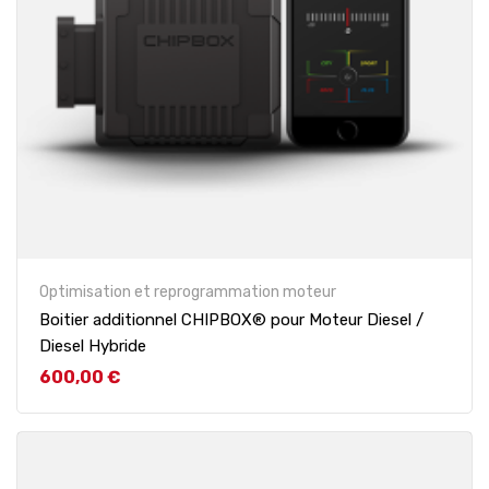
Optimisation et reprogrammation moteur
Boitier additionnel CHIPBOX® pour Moteur Diesel /
Diesel Hybride
Prix
600,00 €