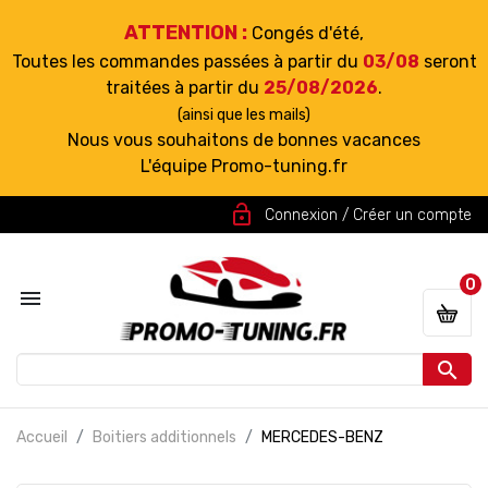
ATTENTION :
Congés d'été,
Toutes les commandes passées à partir du
03/08
seront
traitées à partir du
25/08/2026
.
(ainsi que les mails)
Nous vous souhaitons de bonnes vacances
L'équipe Promo-tuning.fr
lock_open
Connexion / Créer un compte
0


Accueil
Boitiers additionnels
MERCEDES-BENZ