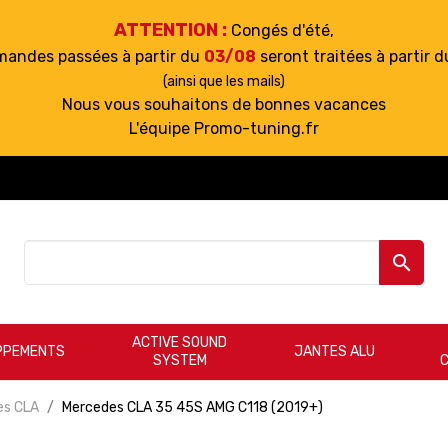
ATTENTION :
Congés d'été,
mandes passées à partir du
03/08
seront traitées à partir 
(ainsi que les mails)
Nous vous souhaitons de bonnes vacances
L'équipe Promo-tuning.fr

ACTIVE SOUND
PPEMENTS
JANTES ALU
SYSTEM
es CLA
Mercedes CLA 35 45S AMG C118 (2019+)