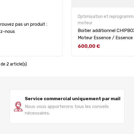
Optimisation et reprogramm
moteur
rouvez pas un produit :
Boitier additionnel CHIPB
ez-nous
Moteur Essence / Essence
Prix
600,00 €
de 2 article(s)
Service commercial uniquement par mail
Nous vous apporterons tous les conseils
nécessaires.