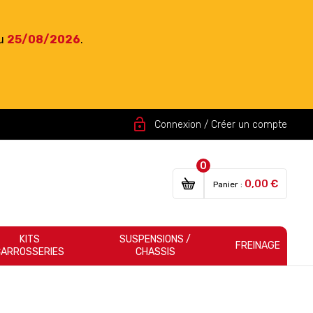
du
25/08/2026
.
lock_open
Connexion / Créer un compte
0
0,00 €
Panier :
KITS
SUSPENSIONS /
FREINAGE
CARROSSERIES
CHASSIS