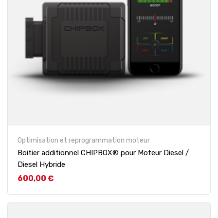
Optimisation et reprogrammation moteur
Boitier additionnel CHIPBOX® pour Moteur Diesel /
Diesel Hybride
Prix
600,00 €