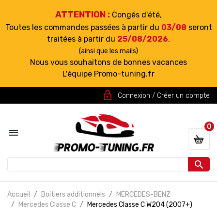
ATTENTION :
Congés d'été,
Toutes les commandes passées à partir du
03/08
seront
traitées à partir du
25/08/2026
.
(ainsi que les mails)
Nous vous souhaitons de bonnes vacances
L'équipe Promo-tuning.fr
lock_open
Connexion / Créer un compte
0


Accueil
Boitiers additionnels
MERCEDES-BENZ
Mercedes Classe C
Mercedes Classe C W204 (2007+)