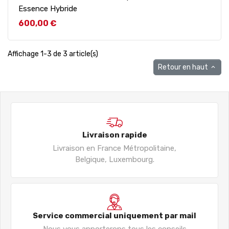
Essence Hybride
Prix
600,00 €
Affichage 1-3 de 3 article(s)
Retour en haut

Livraison rapide
Livraison en France Métropolitaine,
Belgique, Luxembourg.
Service commercial uniquement par mail
Nous vous apporterons tous les conseils