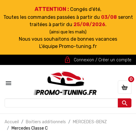
ATTENTION :
Congés d'été,
Toutes les commandes passées à partir du
03/08
seront
traitées à partir du
25/08/2026
.
(ainsi que les mails)
Nous vous souhaitons de bonnes vacances
L'équipe Promo-tuning.fr
lock_open
Connexion / Créer un compte
0


Accueil
Boitiers additionnels
MERCEDES-BENZ
Mercedes Classe C