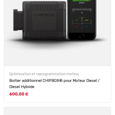
Optimisation et reprogrammation moteur
Boitier additionnel CHIPBOX® pour Moteur Diesel /
Diesel Hybride
Prix
600,00 €