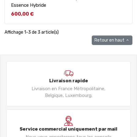
Essence Hybride
Prix
600,00 €
Affichage 1-3 de 3 article(s)
Retour en haut

Livraison rapide
Livraison en France Métropolitaine,
Belgique, Luxembourg.
Service commercial uniquement par mail
Nous vous apporterons tous les conseils