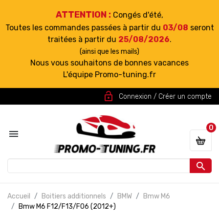
ATTENTION :
Congés d'été,
Toutes les commandes passées à partir du
03/08
seront
traitées à partir du
25/08/2026
.
(ainsi que les mails)
Nous vous souhaitons de bonnes vacances
L'équipe Promo-tuning.fr
lock_open
Connexion / Créer un compte
0


Accueil
Boitiers additionnels
BMW
Bmw M6
Bmw M6 F12/F13/F06 (2012+)