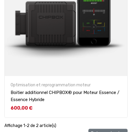
Optimisation et reprogrammation moteur
Boitier additionnel CHIPBOX® pour Moteur Essence /
Essence Hybride
Prix
600,00 €
Affichage 1-2 de 2 article(s)