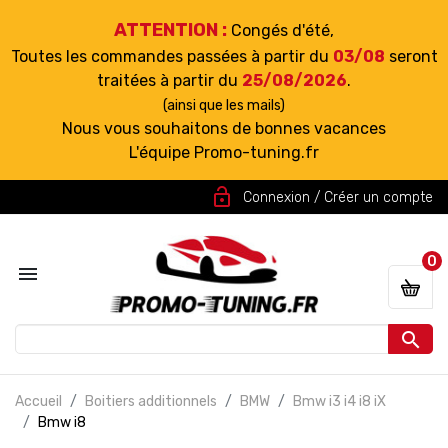
ATTENTION :
Congés d'été,
Toutes les commandes passées à partir du
03/08
seront
traitées à partir du
25/08/2026
.
(ainsi que les mails)
Nous vous souhaitons de bonnes vacances
L'équipe Promo-tuning.fr
lock_open
Connexion / Créer un compte
0


Accueil
Boitiers additionnels
BMW
Bmw i3 i4 i8 iX
Bmw i8