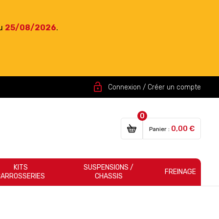
du
25/08/2026
.
lock_open
Connexion / Créer un compte
0
0,00 €
Panier :
KITS
SUSPENSIONS /
FREINAGE
CARROSSERIES
CHASSIS