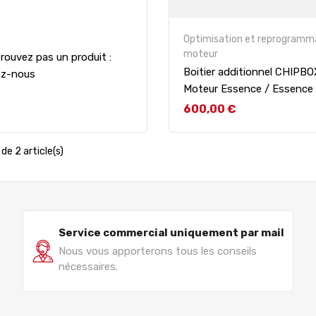
Optimisation et reprogramm
moteur
rouvez pas un produit :
Boitier additionnel CHIPB
ez-nous
Moteur Essence / Essence
Prix
600,00 €
de 2 article(s)
Service commercial uniquement par mail
Nous vous apporterons tous les conseils
nécessaires.