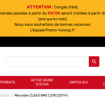
ATTENTION :
Congés d'été,
mandes passées à partir du
03/08
seront traitées à partir 
(ainsi que les mails)
Nous vous souhaitons de bonnes vacances
L'équipe Promo-tuning.fr

ACTIVE SOUND
PPEMENTS
JANTES ALU
SYSTEM
es CLS
Mercedes CLS63 AMG C218 (2011+)