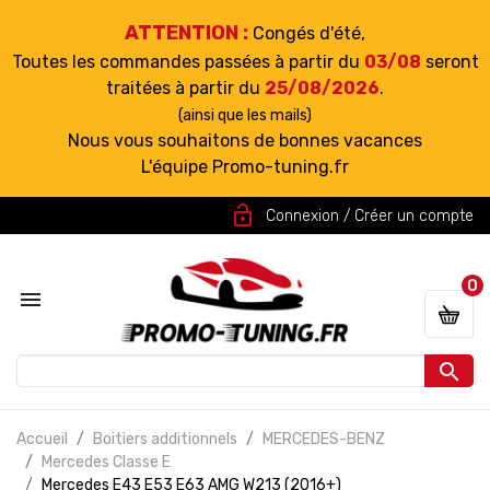
ATTENTION :
Congés d'été,
Toutes les commandes passées à partir du
03/08
seront
traitées à partir du
25/08/2026
.
(ainsi que les mails)
Nous vous souhaitons de bonnes vacances
L'équipe Promo-tuning.fr
lock_open
Connexion / Créer un compte
0


Accueil
Boitiers additionnels
MERCEDES-BENZ
Mercedes Classe E
Mercedes E43 E53 E63 AMG W213 (2016+)