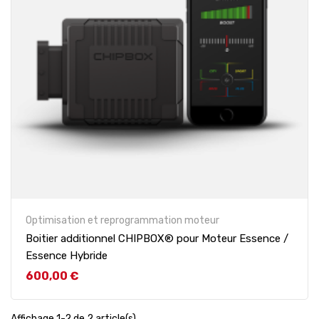
Optimisation et reprogrammation moteur
Boitier additionnel CHIPBOX® pour Moteur Essence /
Essence Hybride
Prix
600,00 €
Affichage 1-2 de 2 article(s)