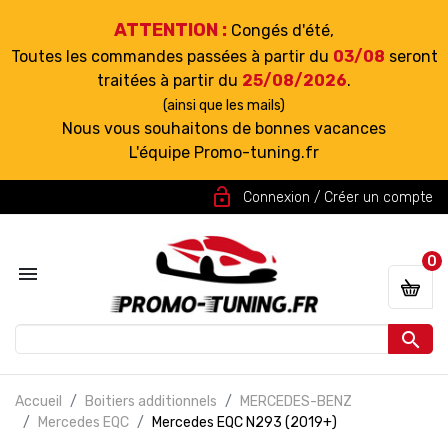
ATTENTION :
Congés d'été,
Toutes les commandes passées à partir du
03/08
seront
traitées à partir du
25/08/2026
.
(ainsi que les mails)
Nous vous souhaitons de bonnes vacances
L'équipe Promo-tuning.fr
lock_open
Connexion / Créer un compte
0


Accueil
Boitiers additionnels
MERCEDES-BENZ
Mercedes EQC
Mercedes EQC N293 (2019+)