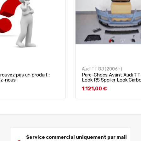
Audi TT 8J (2006+)
rouvez pas un produit :
Pare-Chocs Avant Audi TT
ez-nous
Look RS Spoiler Look Carb
Prix
1 121,00 €
Service commercial uniquement par mail