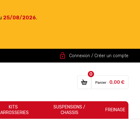
du
25/08/2026
.
lock_open
Connexion / Créer un compte
0
0,00 €
Panier :
KITS
SUSPENSIONS /
FREINAGE
CARROSSERIES
CHASSIS