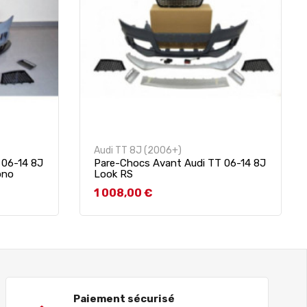
Audi TT 8J (2006+)
 06-14 8J
Pare-Chocs Avant Audi TT 06-14 8J
ono
Look RS
Prix
1 008,00 €
Paiement sécurisé