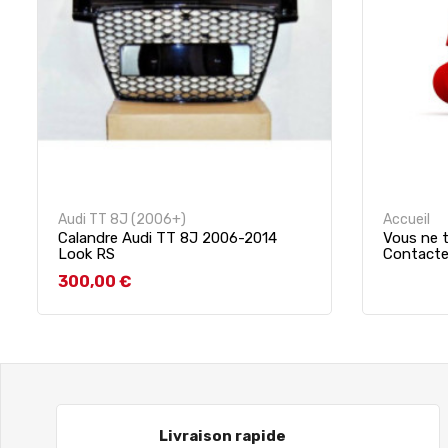
Audi TT 8J (2006+)
Accueil
Calandre Audi TT 8J 2006-2014
Vous ne t
Look RS
Contact
Prix
300,00 €
Livraison rapide