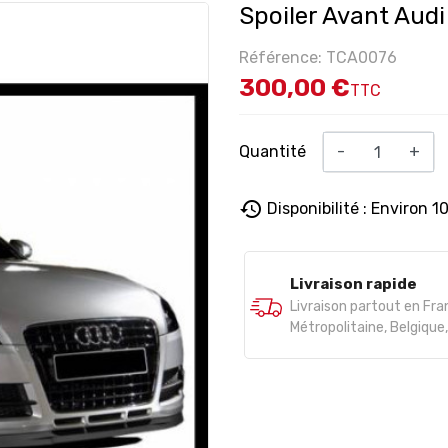
Spoiler Avant Aud
Référence: TCA0076
300,00 €
TTC
Quantité
-
+
history
Disponibilité : Environ 1
Livraison rapide
Livraison partout en Fr
Métropolitaine, Belgiqu