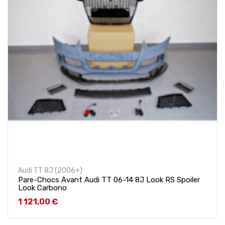
Audi TT 8J (2006+)
Pare-Chocs Avant Audi TT 06-14 8J Look RS Spoiler
Look Carbono
Prix
1 121,00 €