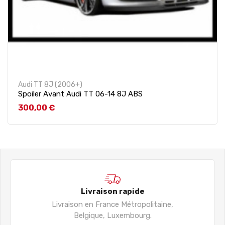
Audi TT 8J (2006+)
Spoiler Avant Audi TT 06-14 8J ABS
Prix
300,00 €
Livraison rapide
Livraison en France Métropolitaine,
Belgique, Luxembourg.