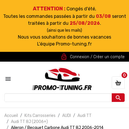
ATTENTION :
Congés d'été,
Toutes les commandes passées à partir du
03/08
seront
traitées à partir du
25/08/2026
.
(ainsi que les mails)
Nous vous souhaitons de bonnes vacances
L'équipe Promo-tuning.fr
lock_open
Connexion / Créer un compte
0


Accueil
Kits Carrosseries
AUDI
Audi TT
Audi TT 8J (2006+)
Aileron / Becquet Carbone Audi TT 8J 2006-2014