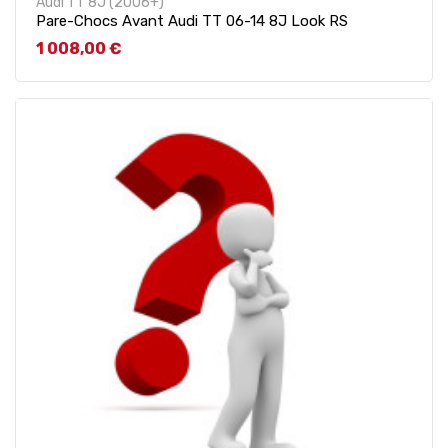
Audi TT 8J (2006+)
Pare-Chocs Avant Audi TT 06-14 8J Look RS
Prix
1 008,00 €