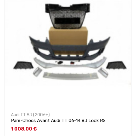
Audi TT 8J (2006+)
Pare-Chocs Avant Audi TT 06-14 8J Look RS
Prix
1 008,00 €