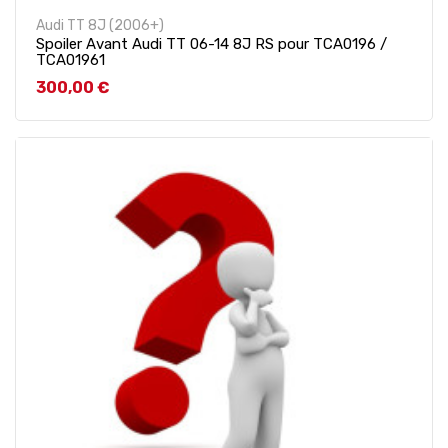
Audi TT 8J (2006+)
Spoiler Avant Audi TT 06-14 8J RS pour TCA0196 /
TCA01961
Prix
300,00 €