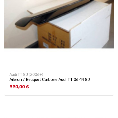
Audi TT 8J (2006+)
Aileron / Becquet Carbone Audi TT 06-14 8J
Prix
990,00 €