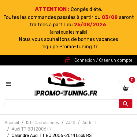
ATTENTION :
Congés d'été,
Toutes les commandes passées à partir du
03/08
seront
traitées à partir du
25/08/2026
.
(ainsi que les mails)
Nous vous souhaitons de bonnes vacances
L'équipe Promo-tuning.fr
lock_open
Connexion / Créer un compte
0


Accueil
Kits Carrosseries
AUDI
Audi TT
Audi TT 8J (2006+)
Calandre Audi TT 8J 2006-2014 Look RS