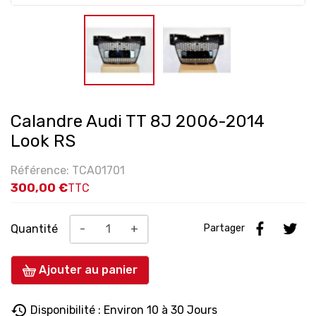
Calandre Audi TT 8J 2006-2014
Look RS
Référence: TCA01701
300,00 €
TTC
Quantité
-
+
Partager
Ajouter au panier
history
Disponibilité : Environ 10 à 30 Jours