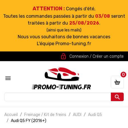
ATTENTION :
Congés d'été,
Toutes les commandes passées à partir du
03/08
seront
traitées à partir du
25/08/2026
.
(ainsi que les mails)
Nous vous souhaitons de bonnes vacances
L'équipe Promo-tuning.fr
lock_open
Connexion / Créer un compte
0


Accueil
Freinage / Kit de freins
AUDI
Audi Q5
Audi Q5 FY (2016+)