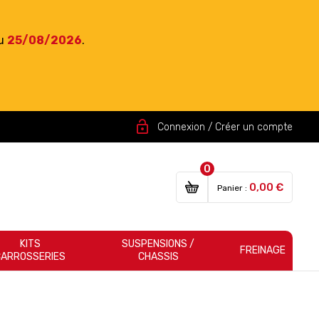
du
25/08/2026
.
lock_open
Connexion / Créer un compte
0
0,00 €
Panier :
KITS
SUSPENSIONS /
FREINAGE
CARROSSERIES
CHASSIS