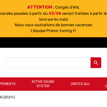
ATTENTION :
Congés d'été,
mandes passées à partir du
03/08
seront traitées à partir 
(ainsi que les mails)
Nous vous souhaitons de bonnes vacances
L'équipe Promo-tuning.fr

ACTIVE SOUND
PPEMENTS
JANTES ALU
SYSTEM
F4 (2021+)