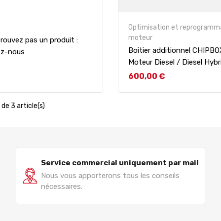
Optimisation et reprogramm
moteur
rouvez pas un produit :
Boitier additionnel CHIPB
ez-nous
Moteur Diesel / Diesel Hybr
Prix
600,00 €
de 3 article(s)
Service commercial uniquement par mail
Nous vous apporterons tous les conseils
nécessaires.