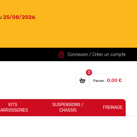
du
25/08/2026
.
lock_open
Connexion / Créer un compte
0
0,00 €
Panier :
KITS
SUSPENSIONS /
FREINAGE
CARROSSERIES
CHASSIS