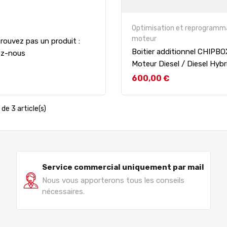
Optimisation et reprogramm
moteur
rouvez pas un produit :
Boitier additionnel CHIPB
ez-nous
Moteur Diesel / Diesel Hybr
Prix
600,00 €
de 3 article(s)
Service commercial uniquement par mail
Nous vous apporterons tous les conseils
nécessaires.