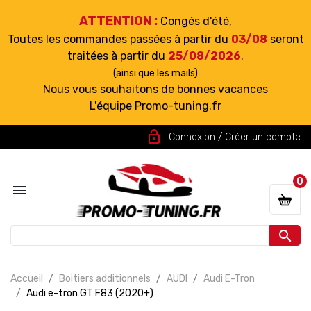
ATTENTION :
Congés d'été,
Toutes les commandes passées à partir du
03/08
seront
traitées à partir du
25/08/2026
.
(ainsi que les mails)
Nous vous souhaitons de bonnes vacances
L'équipe Promo-tuning.fr
lock_open
Connexion / Créer un compte
0


Accueil
Boitiers additionnels
AUDI
Audi E-Tron
Audi e-tron GT F83 (2020+)