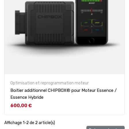
Optimisation et reprogrammation moteur
Boitier additionnel CHIPBOX® pour Moteur Essence /
Essence Hybride
Prix
600,00 €
Affichage 1-2 de 2 article(s)