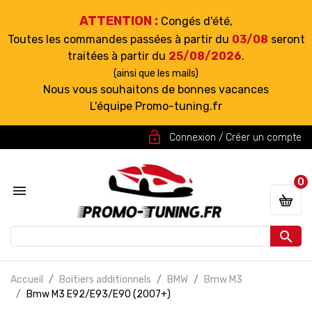
ATTENTION :
Congés d'été,
Toutes les commandes passées à partir du
03/08
seront
traitées à partir du
25/08/2026
.
(ainsi que les mails)
Nous vous souhaitons de bonnes vacances
L'équipe Promo-tuning.fr
lock_open
Connexion / Créer un compte
0


Accueil
Boitiers additionnels
BMW
Bmw M3
Bmw M3 E92/E93/E90 (2007+)