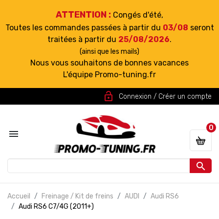
ATTENTION :
Congés d'été,
Toutes les commandes passées à partir du
03/08
seront
traitées à partir du
25/08/2026
.
(ainsi que les mails)
Nous vous souhaitons de bonnes vacances
L'équipe Promo-tuning.fr
lock_open
Connexion / Créer un compte
0


Accueil
Freinage / Kit de freins
AUDI
Audi RS6
Audi RS6 C7/4G (2011+)