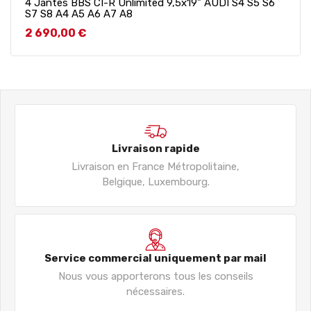
4 Jantes BBS CI-R Unlimited 9,5x19" AUDI S4 S5 S6
S7 S8 A4 A5 A6 A7 A8
Prix
2 690,00 €
Livraison rapide
Livraison en France Métropolitaine,
Belgique, Luxembourg.
Service commercial uniquement par mail
Nous vous apporterons tous les conseils
nécessaires.