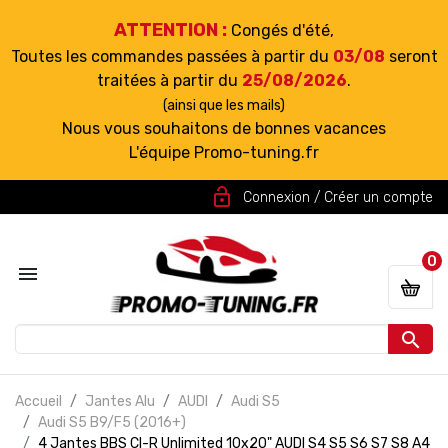
ATTENTION :
Congés d'été,
Toutes les commandes passées à partir du
03/08
seront
traitées à partir du
25/08/2026
.
(ainsi que les mails)
Nous vous souhaitons de bonnes vacances
L'équipe Promo-tuning.fr
lock_open
Connexion / Créer un compte
0


Accueil
Jantes Alu
AUDI
Audi S5
Audi S5 B9/F5 (2016+)
4 Jantes BBS CI-R Unlimited 10x20" AUDI S4 S5 S6 S7 S8 A4