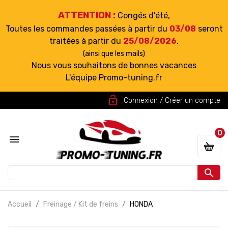
ATTENTION :
Congés d'été,
Toutes les commandes passées à partir du
03/08
seront
traitées à partir du
25/08/2026
.
(ainsi que les mails)
Nous vous souhaitons de bonnes vacances
L'équipe Promo-tuning.fr
lock_open
Connexion / Créer un compte
0


Accueil
Freinage / Kit de freins
HONDA