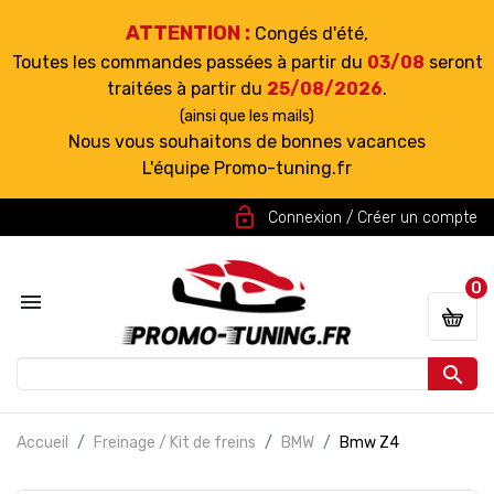
ATTENTION :
Congés d'été,
Toutes les commandes passées à partir du
03/08
seront
traitées à partir du
25/08/2026
.
(ainsi que les mails)
Nous vous souhaitons de bonnes vacances
L'équipe Promo-tuning.fr
lock_open
Connexion / Créer un compte
0


Accueil
Freinage / Kit de freins
BMW
Bmw Z4