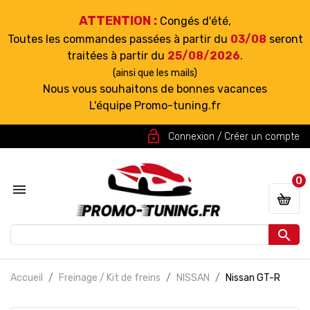
ATTENTION :
Congés d'été,
Toutes les commandes passées à partir du
03/08
seront
traitées à partir du
25/08/2026
.
(ainsi que les mails)
Nous vous souhaitons de bonnes vacances
L'équipe Promo-tuning.fr
lock_open
Connexion / Créer un compte
0


Accueil
Freinage / Kit de freins
NISSAN
Nissan GT-R