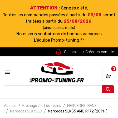
ATTENTION :
Congés d'été,
Toutes les commandes passées à partir du
03/08
seront
traitées à partir du
25/08/2026
.
(ainsi que les mails)
Nous vous souhaitons de bonnes vacances
L'équipe Promo-tuning.fr
lock_open
Connexion / Créer un compte
0


Accueil
Freinage / Kit de freins
MERCEDES-BENZ
Mercedes SLK/SLC
Mercedes SLK55 AMG R172 (2011+)