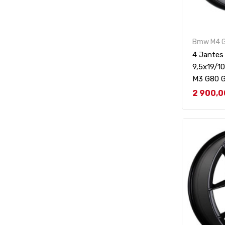
Bmw M4 
4 Jantes
9,5x19/1
M3 G80 
Prix
2 900,0