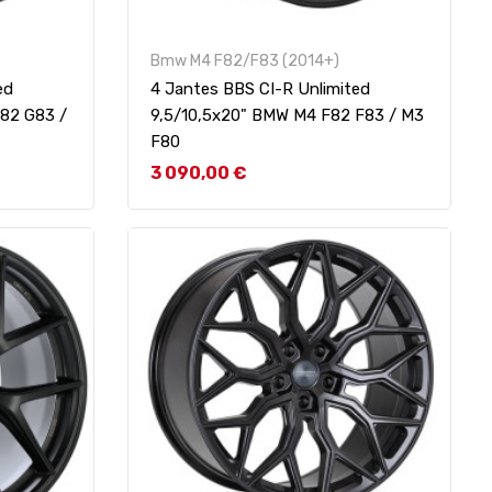
Bmw M4 F82/F83 (2014+)
ed
4 Jantes BBS CI-R Unlimited
82 G83 /
9,5/10,5x20" BMW M4 F82 F83 / M3
F80
Prix
3 090,00 €