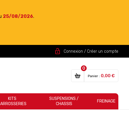
du
25/08/2026
.
lock_open
Connexion / Créer un compte
0
0,00 €
Panier :
KITS
SUSPENSIONS /
FREINAGE
CARROSSERIES
CHASSIS