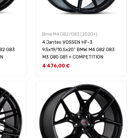
Bmw M4 G82/G83 (2020+)
4 Jantes VOSSEN HF-3
G82 G83
9.5x19/10.5x20" BMW M4 G82 G83
ON
M3 G80 G81 + COMPETITION
Prix
4 476,00 €