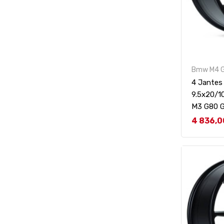
Bmw M4 
4 Jante
9.5x20/1
M3 G80 
Prix
4 836,0