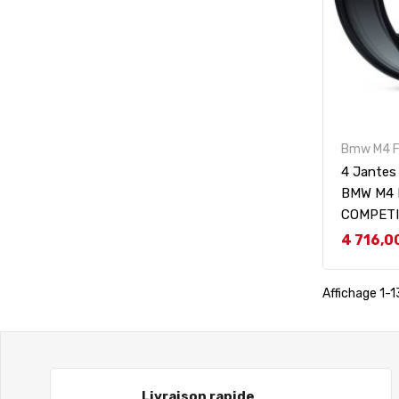
Bmw M4 F
4 Jantes
BMW M4 
COMPETI
Prix
4 716,0
Affichage 1-13
Livraison rapide