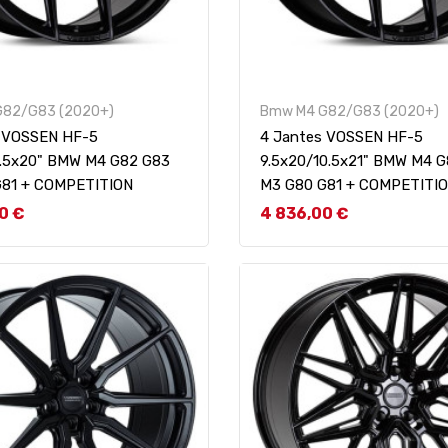
G82/G83 (2020+)
Bmw M4 G82/G83 (2020+)
s VOSSEN HF-5
4 Jantes VOSSEN HF-5
0.5x20" BMW M4 G82 G83
9.5x20/10.5x21" BMW M4 
G81 + COMPETITION
M3 G80 G81 + COMPETITI
Prix
0 €
4 836,00 €