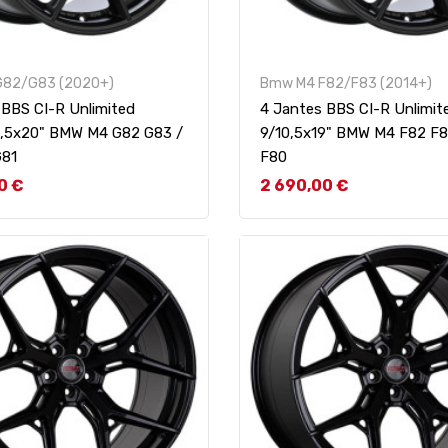
G82/G83 (2020+)
Bmw M4 F82/F83 (2014+)
 BBS CI-R Unlimited
4 Jantes BBS CI-R Unlimit
0,5x20" BMW M4 G82 G83 /
9/10,5x19" BMW M4 F82 F8
G81
F80
Prix
0 €
2 690,00 €