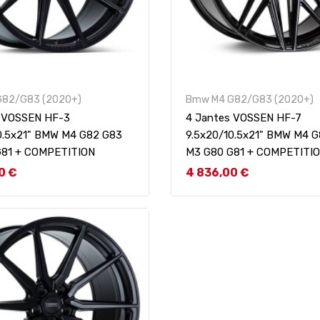
G82/G83 (2020+)
Bmw M4 G82/G83 (2020+)
s VOSSEN HF-3
4 Jantes VOSSEN HF-7
0.5x21" BMW M4 G82 G83
9.5x20/10.5x21" BMW M4 
G81 + COMPETITION
M3 G80 G81 + COMPETITI
Prix
0 €
4 836,00 €