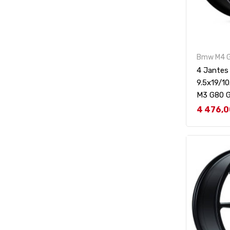
Bmw M4 
4 Jante
9.5x19/1
M3 G80 
Prix
4 476,0