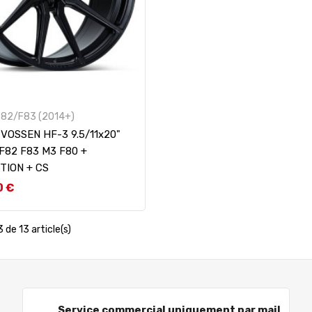
82/F83 (2014+)
 VOSSEN HF-3 9.5/11x20"
F82 F83 M3 F80 +
TION + CS
0 €
 de 13 article(s)
Service commercial uniquement par mail