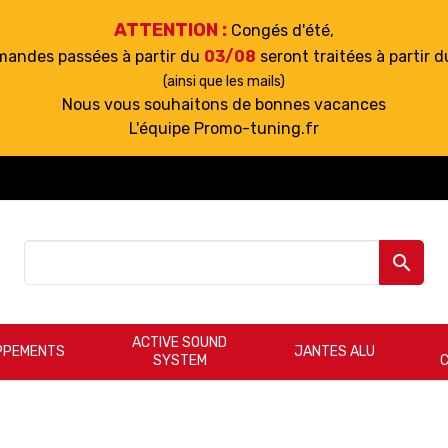
ATTENTION :
Congés d'été,
mandes passées à partir du
03/08
seront traitées à partir 
(ainsi que les mails)
Nous vous souhaitons de bonnes vacances
L'équipe Promo-tuning.fr

ACTIVE SOUND
PPEMENTS
JANTES ALU
SYSTEM