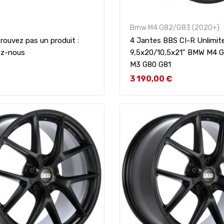
Bmw M4 G82/G83 (2020+)
rouvez pas un produit :
4 Jantes BBS CI-R Unlimit
ez-nous
9,5x20/10,5x21" BMW M4 G
M3 G80 G81
Prix
3 190,00 €