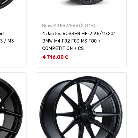
Bmw M4 F82/F83 (2014+)
ed
4 Jantes VOSSEN HF-2 9.5/11x20"
3 / M3
BMW M4 F82 F83 M3 F80 +
COMPETITION + CS
Prix
4 716,00 €