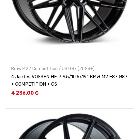
Bmw M2 / Competition / CS G87 (2023+)
4 Jantes VOSSEN HF-7 9.5/10.5x19" BMW M2 F87 G87
+ COMPETITION + CS
Prix
4 236,00 €