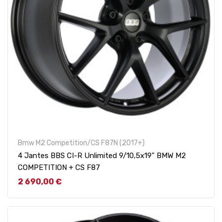
Bmw M2 Competition/CS F87N (2017+)
4 Jantes BBS CI-R Unlimited 9/10,5x19" BMW M2
COMPETITION + CS F87
Prix
2 690,00 €