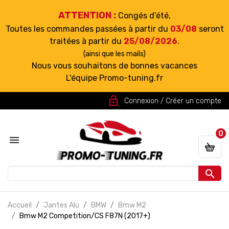
ATTENTION :
Congés d'été,
Toutes les commandes passées à partir du
03/08
seront
traitées à partir du
25/08/2026
.
(ainsi que les mails)
Nous vous souhaitons de bonnes vacances
L'équipe Promo-tuning.fr
lock_open
Connexion / Créer un compte
0


Accueil
Jantes Alu
BMW
Bmw M2
Bmw M2 Competition/CS F87N (2017+)