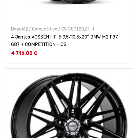
Bmw M2 / Competition / CS G87 (2023+)
4 Jantes VOSSEN HF-5 9.5/10.5x20" BMW M2 F87
G87 + COMPETITION + CS
Prix
4 716,00 €