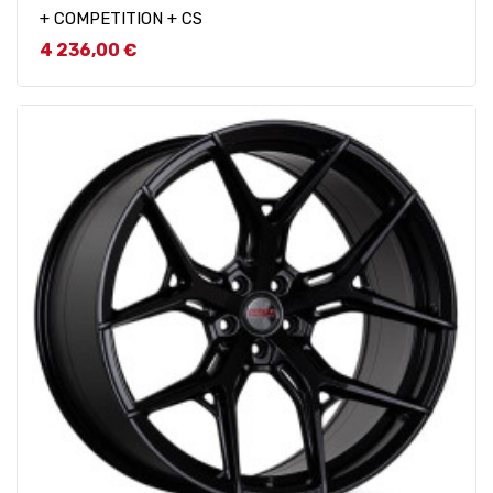
+ COMPETITION + CS
Prix
4 236,00 €