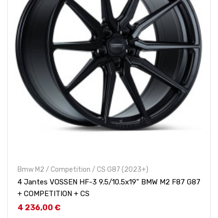
Bmw M2 / Competition / CS G87 (2023+)
4 Jantes VOSSEN HF-3 9.5/10.5x19" BMW M2 F87 G87
+ COMPETITION + CS
Prix
4 236,00 €